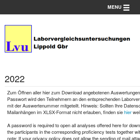
Toggle n
MENU
2022
Zum Öffnen aller hier zum Download angebotenen Auswertungen w
Passwort wird den Teilnehmern an den entsprechenden Laborv
mit der Auswertenummer mitgeteilt. Hinweis: Sollten Ihre Datens
Mailanhängen im XLSX-Format nicht erlauben, finden sie
hier
weit
A password is required to open all analyses offered here for down
the participants in the corresponding proficiency tests together w
note: If your privacy policy does not allow the sending of mail a